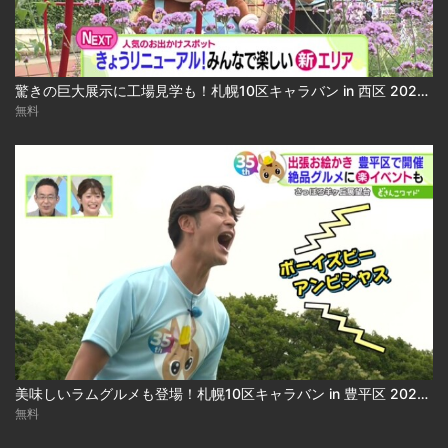
驚きの巨大展示に工場見学も！札幌10区キャラバン in 西区 2026-07-30 2026-07-30
無料
美味しいラムグルメも登場！札幌10区キャラバン in 豊平区 2026-07-31
無料