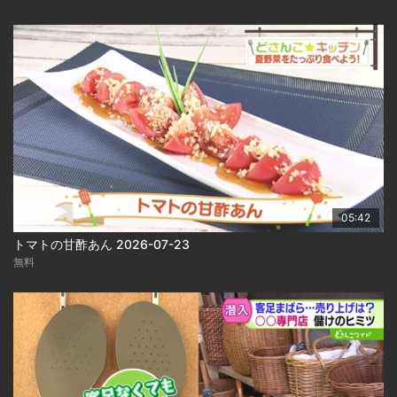
05:42
トマトの甘酢あん 2026-07-23
無料