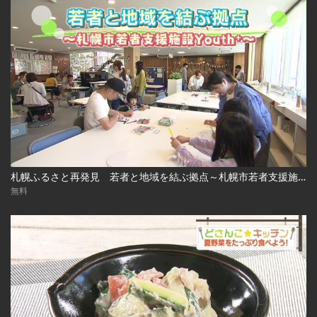
札幌ふるさと再発見 若者と地域を結ぶ拠点～札幌市若者支援施設 Youth⁺～2026年7月25日放送
無料