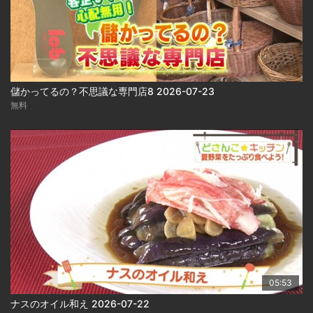
儲かってるの？不思議な専門店8 2026-07-23
無料
05:53
ナスのオイル和え 2026-07-22