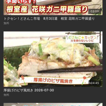
03:00
トクセン！どさんこ市場 8月3日週 根室 花咲ガニ甲羅盛り
無料
04:45
厚揚げのピザ風焼き 2026-07-30
無料