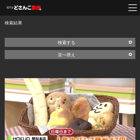
検索結果
検索する
並べ替え