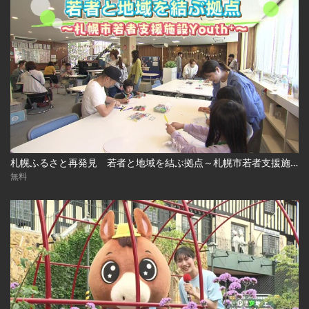
札幌ふるさと再発見 若者と地域を結ぶ拠点～札幌市若者支援施設 Youth⁺～2026年7月25日放送
無料