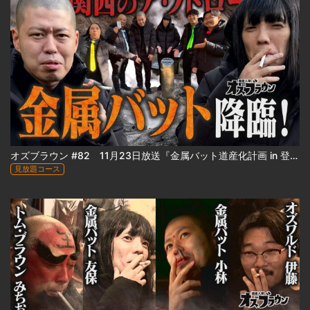
オズブラウン #82 11月23日放送『金属バット道産化計画 in 登別』（前編）
見放題コース