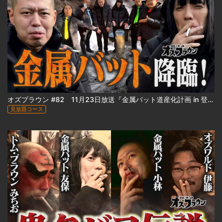
オズブラウン #82 11月23日放送『金属バット道産化計画 in 登別』（前編）
見放題コース