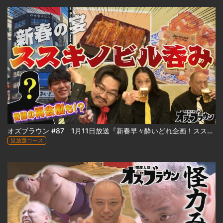
オズブラウン #87 1月11日放送『新春早々酔いどれ企画！ススキノビル呑み探訪 ～わたなべビル編～（前編）』
見放題コース