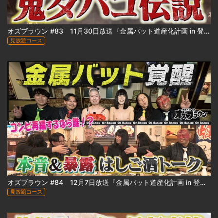
オズブラウン #83 11月30日放送『金属バット道産化計画 in 登別』（中編）
見放題コース
オズブラウン #84 12月7日放送『金属バット道産化計画 in 登別』（後編）
見放題コース