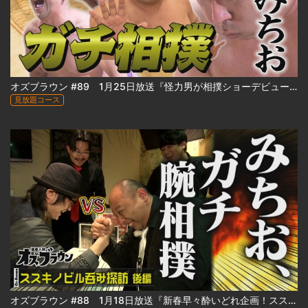
オズブラウン #89 1月25日放送『怪力男が相撲ショーデビュー⁉ みちおの怪力、お貸しします』
見放題コース
オズブラウン #88 1月18日放送『新春早々酔いどれ企画！ススキノビル呑み探訪 ～わたなべビル編～（後編）』