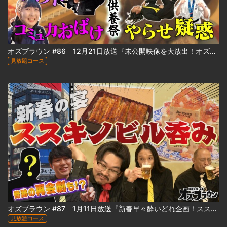
オズブラウン #86 12月21日放送『未公開映像を大放出！オズブラ供養祭 2025 冬』
見放題コース
オズブラウン #87 1月11日放送『新春早々酔いどれ企画！ススキノビル呑み探訪 ～わたなべビル編～（前編）』
見放題コース