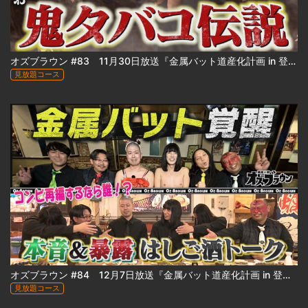
オズブラウン #83 11月30日放送『金属バット道産化計画 in 登別』（中編）
見放題コース
オズブラウン #84 12月7日放送『金属バット道産化計画 in 登別』（後編）
見放題コース