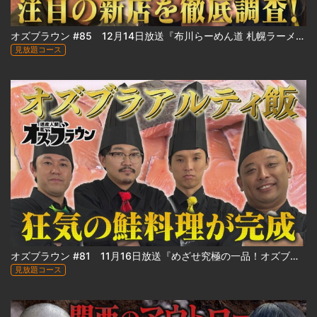
オズブラウン #85 12月14日放送『布川らーめん道 札幌ラーメン最前線2025』
見放題コース
オズブラウン #81 11月16日放送『めざせ究極の一品！オズブラアルティ飯（後編）』
見放題コース