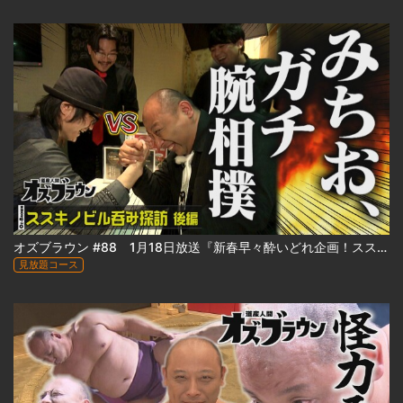
オズブラウン #88 1月18日放送『新春早々酔いどれ企画！ススキノビル呑み探訪 ～わたなべビル編～（後編）』
見放題コース