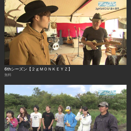
6thシーズン【２ｇＭＯＮＫＥＹＺ】
無料