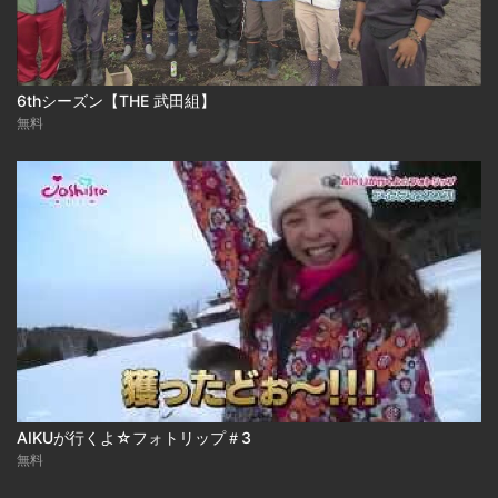
6thシーズン【THE 武田組】
無料
AIKUが行くよ☆フォトリップ＃3
無料