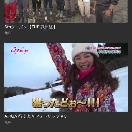
6thシーズン【THE 武田組】
無料
AIKUが行くよ☆フォトリップ＃3
無料