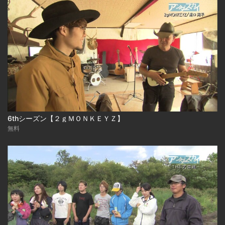
6thシーズン【２ｇＭＯＮＫＥＹＺ】
無料