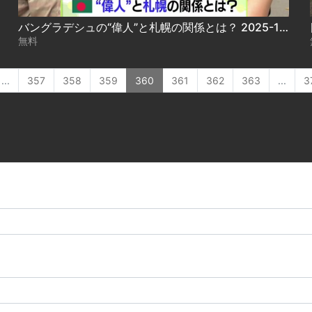
バングラデシュの“偉人”と札幌の関係とは？ 2025-11-28
無料
...
357
358
359
360
361
362
363
...
3