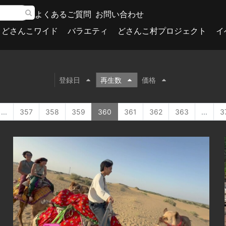
よくあるご質問
お問い合わせ
どさんこワイド
バラエティ
どさんこ村プロジェクト
イ
登録日
再生数
価格
...
357
358
359
360
361
362
363
...
3