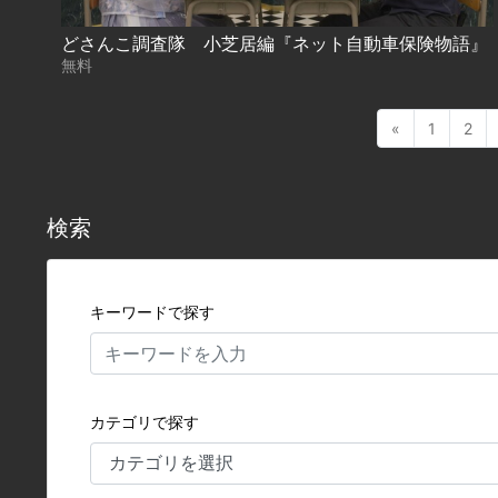
どさんこ調査隊 小芝居編『ネット自動車保険物語』
無料
«
1
2
検索
キーワードで探す
カテゴリで探す