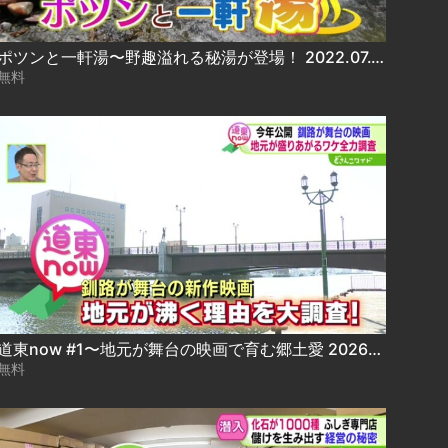
ポツンと一軒湯〜野趣溢れる秘湯が登場！ 2022.07.18放送
無料
道東now #1〜地元が舞台の映画で育む郷土愛 2026-04-02
無料