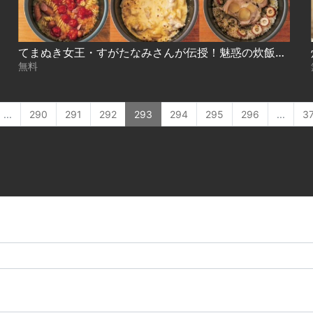
てまぬき女王・すがたなみさんが伝授！魅惑の炊飯器オンリーレシピ 2022.03.24放送
無料
...
290
291
292
293
294
295
296
...
3