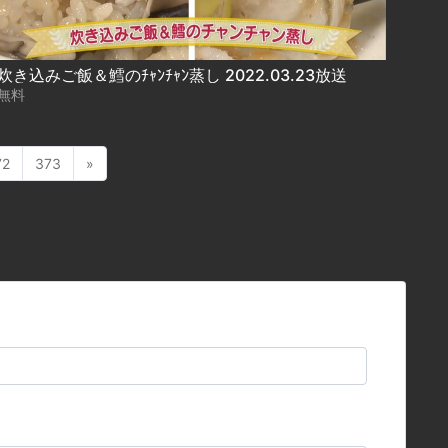
炊き込みご飯＆鱈のﾁｬﾝﾁｬﾝ蒸し 2022.03.23放送
無料
72
373
»