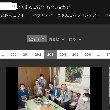
よくあるご質問
お問い合わせ
どさんこワイド
バラエティ
どさんこ村プロジェクト
イ
登録日
再生数
価格
...
290
291
292
293
294
295
296
...
3