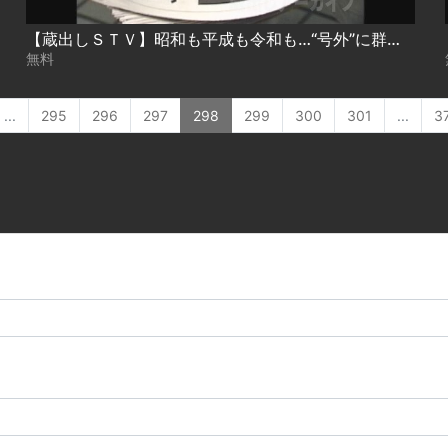
【蔵出しＳＴＶ】昭和も平成も令和も…“号外”に群がる人の姿に変わりなし そのとき、何を伝えたか－
無料
...
295
296
297
298
299
300
301
...
3