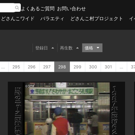
よくあるご質問
お問い合わせ
どさんこワイド
バラエティ
どさんこ村プロジェクト
イ
登録日
再生数
価格
...
295
296
297
298
299
300
301
...
3