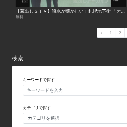
【蔵出しＳＴＶ】噴水が懐かしい！札幌地下街 「オーロラタウン」完成 ５３年前・１９７１年１１月１６日
無料
«
1
2
検索
キーワードで探す
カテゴリで探す