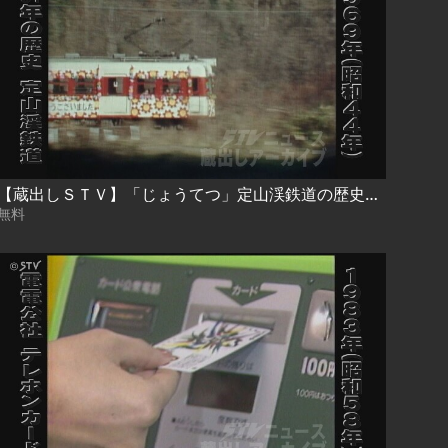
【蔵出しＳＴＶ】「じょうてつ」定山渓鉄道の歴史 “撮り鉄の姿も…”
無料