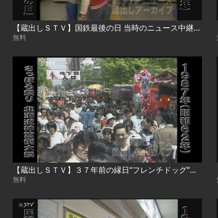
【蔵出しＳＴＶ】国鉄最後の日 当時のニュース中継映像で振り返る
無料
【蔵出しＳＴＶ】３７年前の縁日“フレンチドッグ”の文字も懐かし…「札幌まつり」５５年前のみこし渡御も
無料