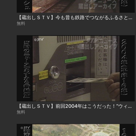
【蔵出しＳＴＶ】今も昔も鉄路でつながるふるさと…１９８４年国鉄札幌駅の帰省ラッシュ
無料
【蔵出しＳＴＶ】前回2004年はこうだった！“ウィズユーカード”の表記も懐かしい券売機も…20年前・当時のニュースで振り返る「新紙幣発行」
無料