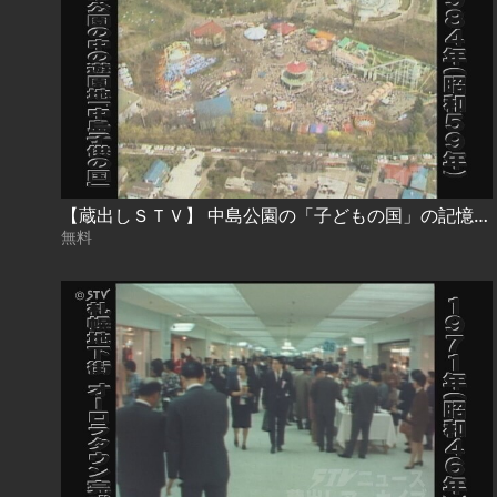
【蔵出しＳＴＶ】 中島公園の「子どもの国」の記憶 「ボブスター」に「ループ＆コーク」札幌っ子の憧れの遊具が映像で蘇る 今週は札幌祭り…中島公園の縁日も
無料