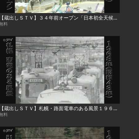
【蔵出しＳＴＶ】３４年前オープン「日本初全天候型遊園地」の記憶
無料
【蔵出しＳＴＶ】札幌・路面電車のある風景１９６３～ ここにもあそこにも路面電車が…ラッシュの人波も・「北２４条」の案内表示も・ツートンカラーの車体も…記憶鮮やかに
無料