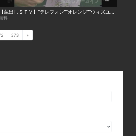
【蔵出しＳＴＶ】“テレフォン”“オレンジ”“ウィズユー”磁気からＩＣまで…北海道カードの歴史 １９８３年～
無料
72
373
»