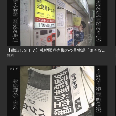
【蔵出しＳＴＶ】札幌駅券売機の今昔物語「まもなく新紙幣発行…自販機・券売機に注目！」企画
無料