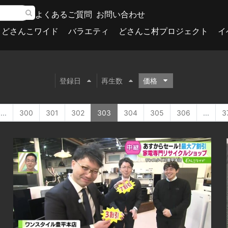
よくあるご質問
お問い合わせ
どさんこワイド
バラエティ
どさんこ村プロジェクト
イ
登録日
再生数
価格
...
300
301
302
303
304
305
306
...
3