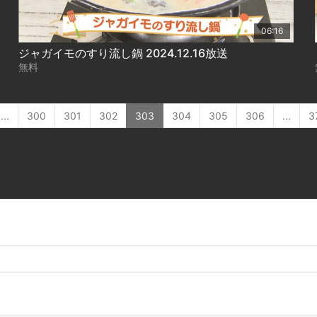
06:16
ジャガイモのすり流し鍋 2024.12.16放送
無料
...
300
301
302
303
304
305
306
...
3