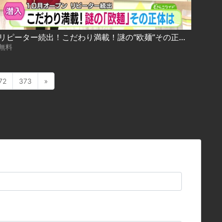
リピーター続出！こだわり満載！謎の“欧麺”その正体は 2024.12.16放送
無料
72
373
»