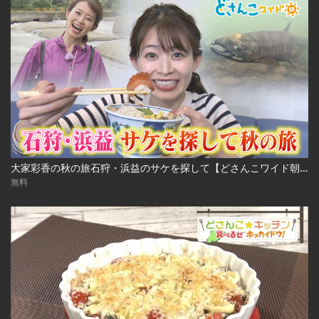
大家彩香の秋の旅石狩・浜益のサケを探して【どさんこワイド朝】 ※2023年10月3日 放送
無料