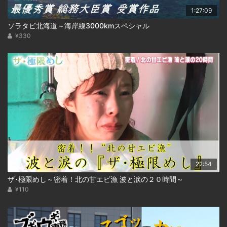
1:27:09
ソラタビ北海道～海岸線3000kmスペシャル
¥330
22:54
ザ･極限めし～密着！北の甘エビ漁 波と涙の２０時間～
¥110