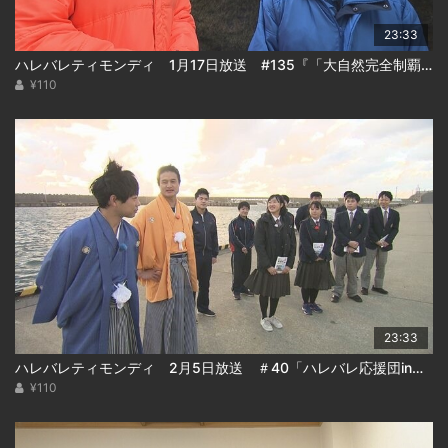
23:33
ハレバレティモンディ 1月17日放送 #135『「大自然完全制覇」支笏湖編(後編)』
¥110
23:33
ハレバレティモンディ 2月5日放送 ＃40「ハレバレ応援団in松前(後)」
¥110