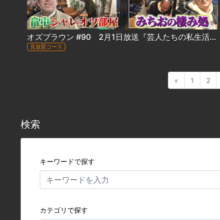
オズブラウン #90 2月1日放送『芸人たちの私生活が明らかに！ 「芸人生態観察～東京アフターファイブ編～」』
見放題コース
«
1
2
検索
キーワードで探す
カテゴリで探す