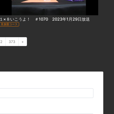
１×８いこうよ！ ＃1070 2023年1月29日放送
見放題コース
72
373
»