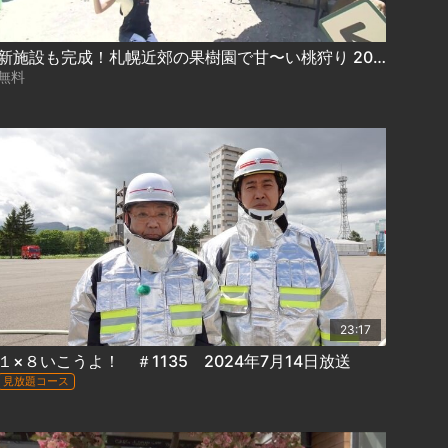
新施設も完成！札幌近郊の果樹園で甘〜い桃狩り 2026-08-05
無料
23:17
１×８いこうよ！ ＃1135 2024年7月14日放送
見放題コース