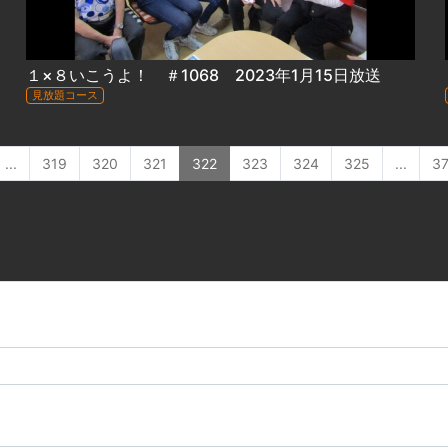
１×８いこうよ！ ＃1068 2023年1月15日放送
見放題コース
...
319
320
321
322
323
324
325
...
3