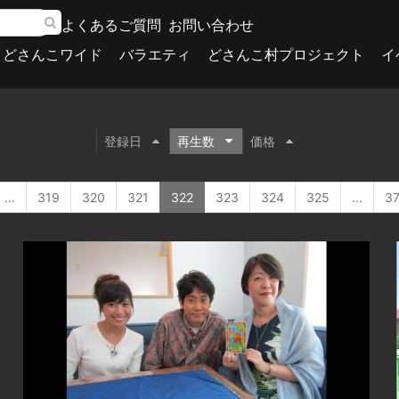
よくあるご質問
お問い合わせ
どさんこワイド
バラエティ
どさんこ村プロジェクト
イ
登録日
再生数
価格
...
319
320
321
322
323
324
325
...
3