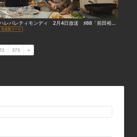
ハレバレティモンディ 2月4日放送 ♯88「前田裕太『冒険グルメ』苫小牧編」
見放題コース
72
373
»