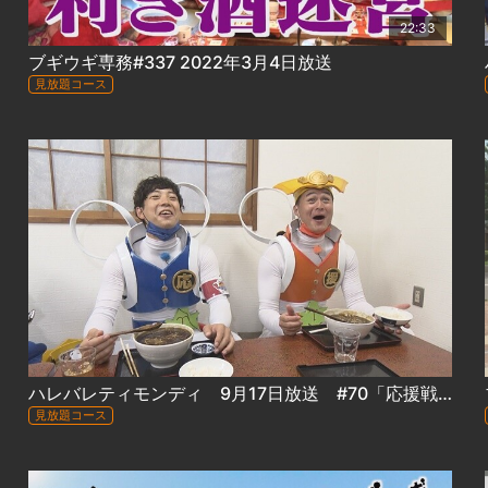
22:33
ブギウギ専務#337 2022年3月4日放送
見放題コース
ハレバレティモンディ 9月17日放送 #70「応援戦士ハレバレブレイバー誕生！～ゆうばり国際ファンタスティック映画祭密着」
見放題コース