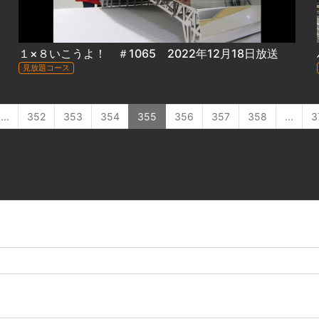
１×８いこうよ！ ＃1065 2022年12月18日放送
見放題コース
...
352
353
354
355
356
357
358
...
3