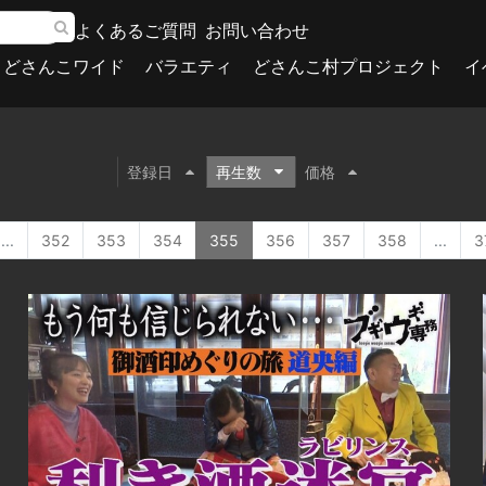
よくあるご質問
お問い合わせ
どさんこワイド
バラエティ
どさんこ村プロジェクト
イ
登録日
再生数
価格
...
352
353
354
355
356
357
358
...
3