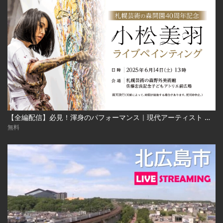
【全編配信】必見！渾身のパフォーマンス｜現代アーティスト 小松美羽 ライブペインティング｜札幌芸術の森開園40周年記念 2025年6月24日（土） Miwa Komatsu | Live Painting‐Sapporo Art Park
無料