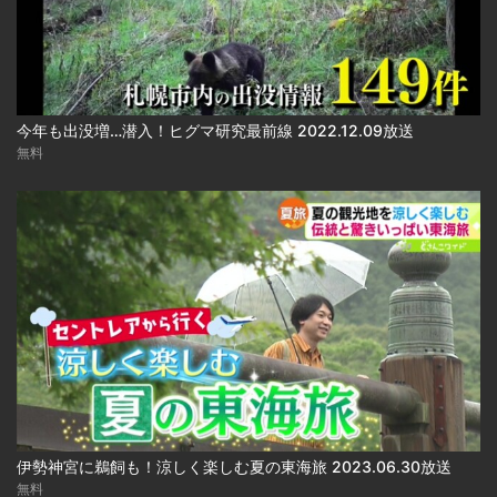
今年も出没増…潜入！ヒグマ研究最前線 2022.12.09放送
無料
伊勢神宮に鵜飼も！涼しく楽しむ夏の東海旅 2023.06.30放送
無料