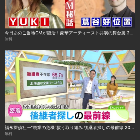
今日あのご当地CMが復活！豪華アーティースト共演の舞台裏 2024.03.18放送
無料
福永探偵社〜“廃業の危機”救う取り組み 後継者探しの最前線 2025-04-15
無料