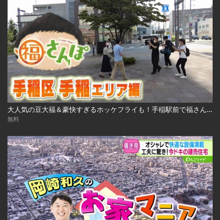
大人気の豆大福＆豪快すぎるホッケフライも！手稲駅前で福さんぽ 2022.10.7放送
無料