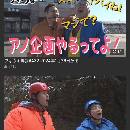
22:18
ブギウギ専務#432 2024年1月26日放送
¥110