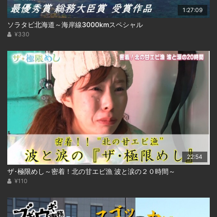
1:27:09
ソラタビ北海道～海岸線3000kmスペシャル
¥330
22:54
ザ･極限めし～密着！北の甘エビ漁 波と涙の２０時間～
¥110