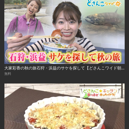
大家彩香の秋の旅石狩・浜益のサケを探して【どさんこワイド朝】 ※2023年10月3日 放送
無料