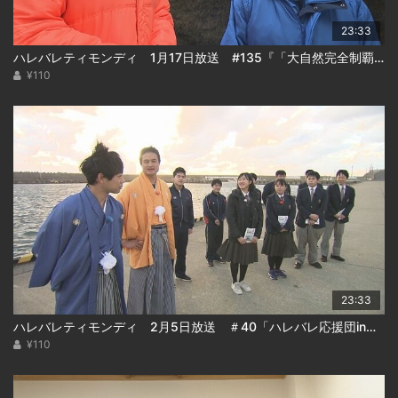
23:33
ハレバレティモンディ 1月17日放送 #135『「大自然完全制覇」支笏湖編(後編)』
¥110
23:33
ハレバレティモンディ 2月5日放送 ＃40「ハレバレ応援団in松前(後)」
¥110