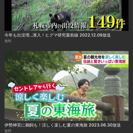
今年も出没増…潜入！ヒグマ研究最前線 2022.12.09放送
無料
伊勢神宮に鵜飼も！涼しく楽しむ夏の東海旅 2023.06.30放送
無料