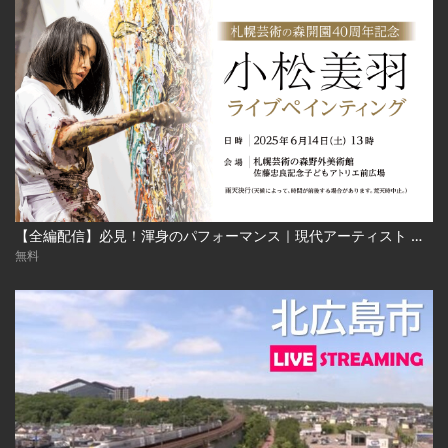
【全編配信】必見！渾身のパフォーマンス｜現代アーティスト 小松美羽 ライブペインティング｜札幌芸術の森開園40周年記念 2025年6月24日（土） Miwa Komatsu | Live Painting‐Sapporo Art Park
無料