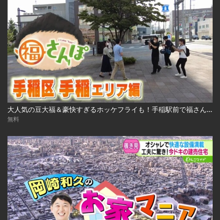
大人気の豆大福＆豪快すぎるホッケフライも！手稲駅前で福さんぽ 2022.10.7放送
無料