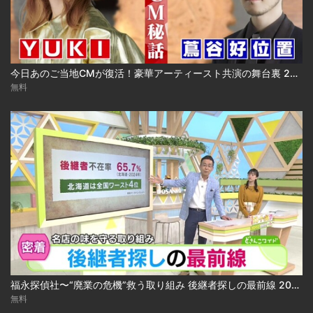
今日あのご当地CMが復活！豪華アーティースト共演の舞台裏 2024.03.18放送
無料
福永探偵社〜“廃業の危機”救う取り組み 後継者探しの最前線 2025-04-15
無料