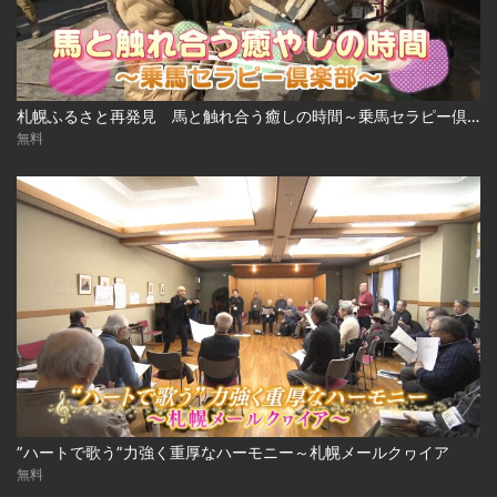
札幌ふるさと再発見 馬と触れ合う癒しの時間～乗馬セラピー倶楽部～
無料
”ハートで歌う”力強く重厚なハーモニー～札幌メールクヮイア
無料