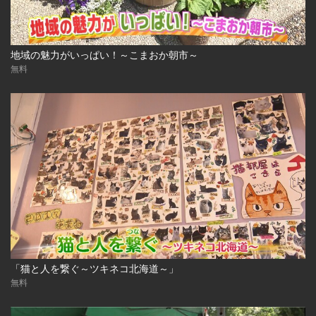
地域の魅力がいっぱい！～こまおか朝市～
無料
「猫と人を繋ぐ～ツキネコ北海道～」
無料