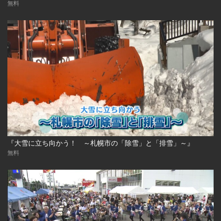
無料
『大雪に立ち向かう！ ～札幌市の「除雪」と「排雪」～』
無料