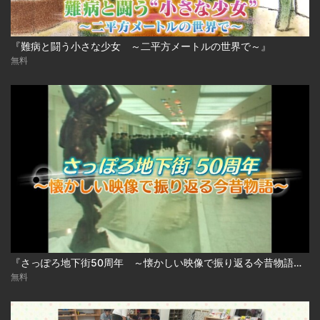
『難病と闘う小さな少女 ～二平方メートルの世界で～』
無料
『さっぽろ地下街50周年 ～懐かしい映像で振り返る今昔物語～』
無料