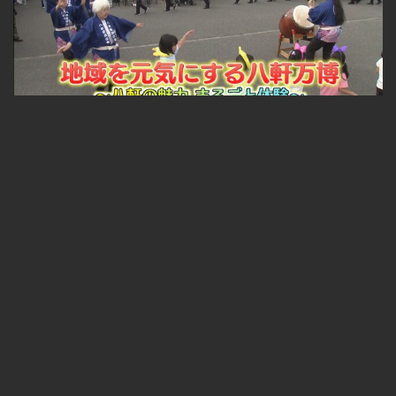
札幌ふるさと再発見 地域を元気にする八軒万博～八軒の魅力 まるごと体験～
無料