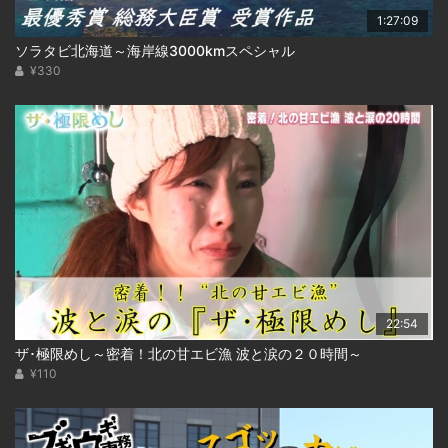
1:27:09
ソラタビ北海道～海岸線3000kmスペシャル
¥330
22:54
ザ･極限めし～密着！北の甘エビ漁 波と涙の２０時間～
¥110