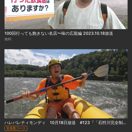
100回行っても飽きない名店〜味の広龍編 2023.10.18放送
無料
ハレバレティモンディ 10月18日放送 #123『「石狩川完全制覇｣カムイコタン編(前編)』
見放題コース