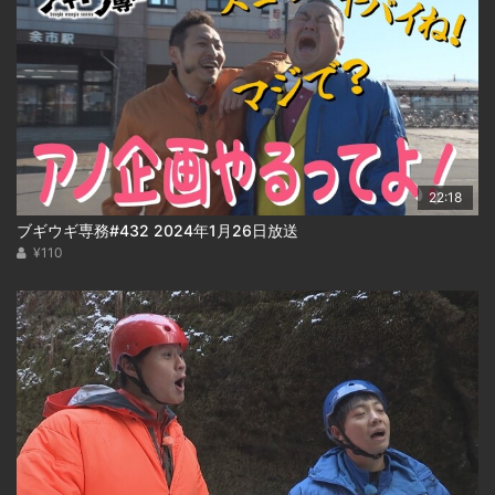
22:18
ブギウギ専務#432 2024年1月26日放送
¥110