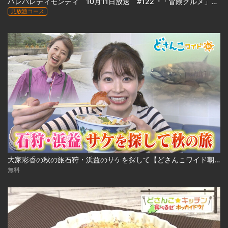
ハレバレティモンディ 10月11日放送 #122『「冒険グルメ」前田ファーム農業合宿 完結編』
見放題コース
大家彩香の秋の旅石狩・浜益のサケを探して【どさんこワイド朝】 ※2023年10月3日 放送
無料