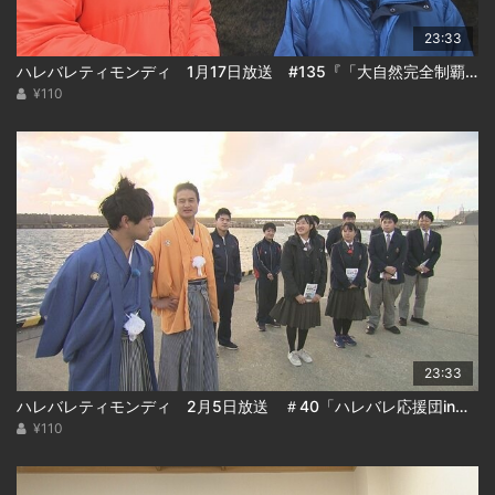
23:33
ハレバレティモンディ 1月17日放送 #135『「大自然完全制覇」支笏湖編(後編)』
¥110
23:33
ハレバレティモンディ 2月5日放送 ＃40「ハレバレ応援団in松前(後)」
¥110