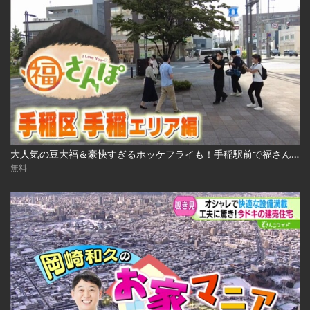
大人気の豆大福＆豪快すぎるホッケフライも！手稲駅前で福さんぽ 2022.10.7放送
無料