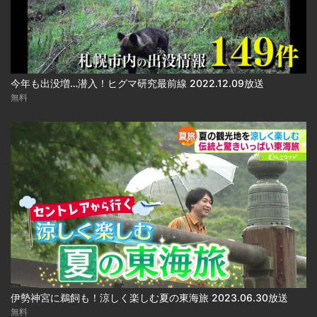
今年も出没増…潜入！ヒグマ研究最前線 2022.12.09放送
無料
伊勢神宮に鵜飼も！涼しく楽しむ夏の東海旅 2023.06.30放送
無料