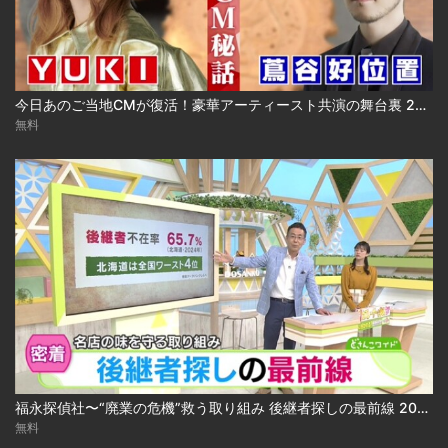
今日あのご当地CMが復活！豪華アーティースト共演の舞台裏 2024.03.18放送
無料
福永探偵社〜“廃業の危機”救う取り組み 後継者探しの最前線 2025-04-15
無料