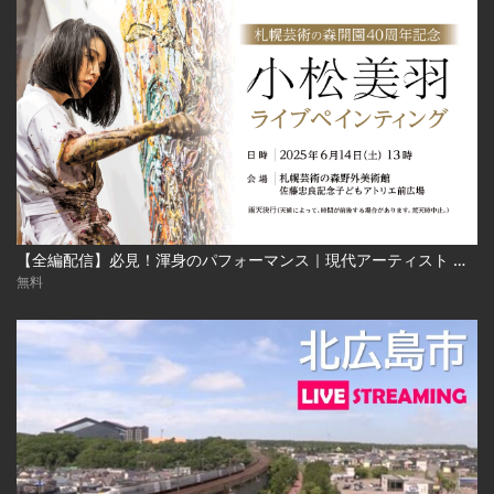
【全編配信】必見！渾身のパフォーマンス｜現代アーティスト 小松美羽 ライブペインティング｜札幌芸術の森開園40周年記念 2025年6月24日（土） Miwa Komatsu | Live Painting‐Sapporo Art Park
無料