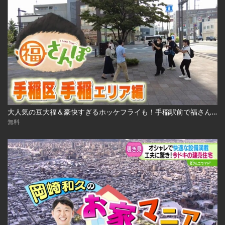
大人気の豆大福＆豪快すぎるホッケフライも！手稲駅前で福さんぽ 2022.10.7放送
無料