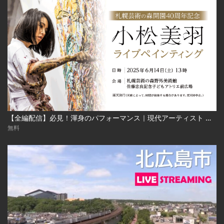
【全編配信】必見！渾身のパフォーマンス｜現代アーティスト 小松美羽 ライブペインティング｜札幌芸術の森開園40周年記念 2025年6月24日（土） Miwa Komatsu | Live Painting‐Sapporo Art Park
無料