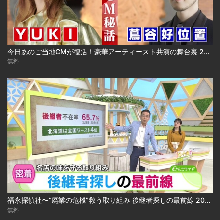
今日あのご当地CMが復活！豪華アーティースト共演の舞台裏 2024.03.18放送
無料
福永探偵社〜“廃業の危機”救う取り組み 後継者探しの最前線 2025-04-15
無料