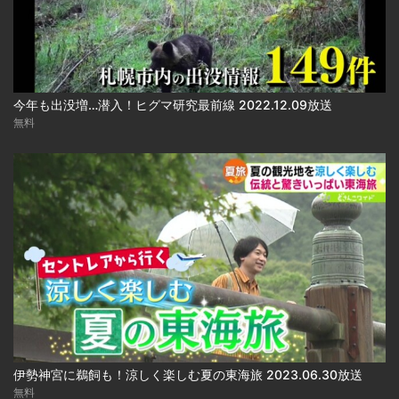
今年も出没増…潜入！ヒグマ研究最前線 2022.12.09放送
無料
伊勢神宮に鵜飼も！涼しく楽しむ夏の東海旅 2023.06.30放送
無料