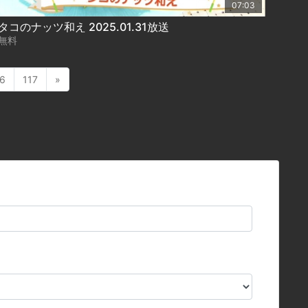
07:03
タコのナッツ和え 2025.01.31放送
無料
6
117
»