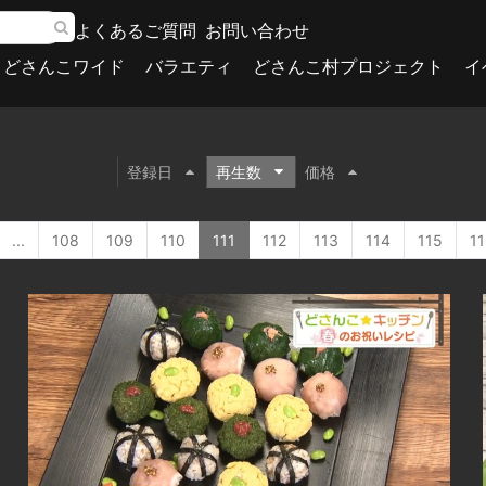
よくあるご質問
お問い合わせ
どさんこワイド
バラエティ
どさんこ村プロジェクト
イ
登録日
再生数
価格
...
108
109
110
111
112
113
114
115
11