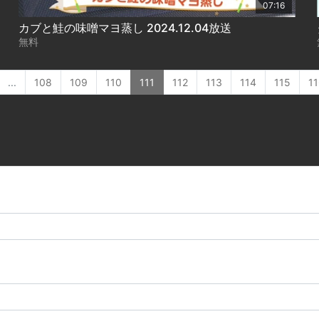
07:16
カブと鮭の味噌マヨ蒸し 2024.12.04放送
無料
...
108
109
110
111
112
113
114
115
11