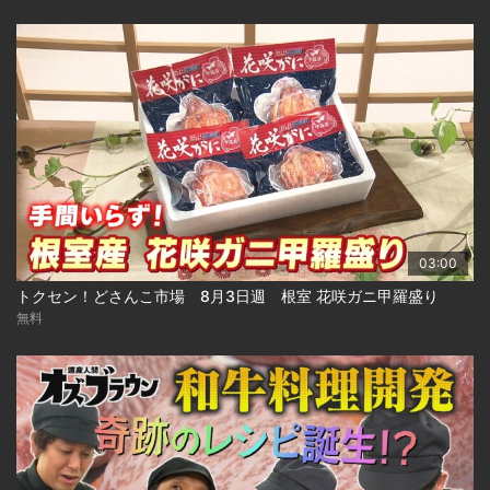
03:00
トクセン！どさんこ市場 8月3日週 根室 花咲ガニ甲羅盛り
無料