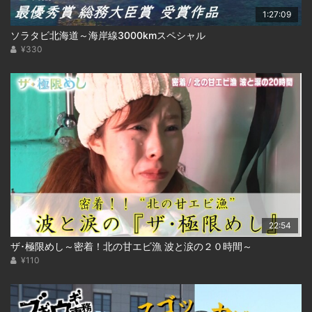
1:27:09
ソラタビ北海道～海岸線3000kmスペシャル
¥330
22:54
ザ･極限めし～密着！北の甘エビ漁 波と涙の２０時間～
¥110