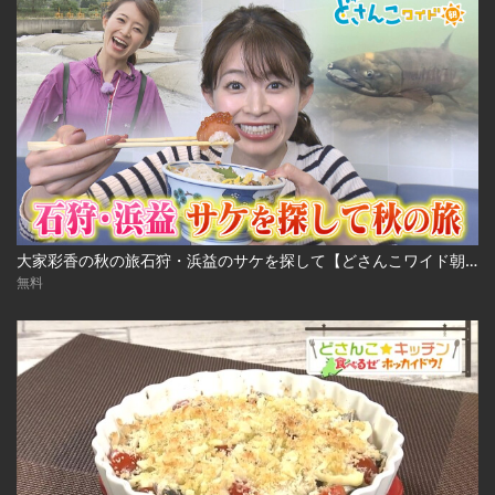
大家彩香の秋の旅石狩・浜益のサケを探して【どさんこワイド朝】 ※2023年10月3日 放送
無料