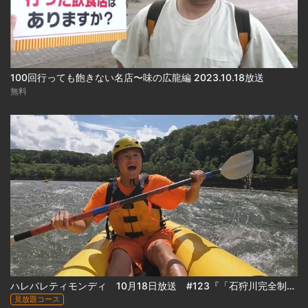
100回行っても飽きない名店〜味の広龍編 2023.10.18放送
無料
ハレバレティモンディ 10月18日放送 #123『「石狩川完全制覇｣カムイコタン編(前編)』
見放題コース