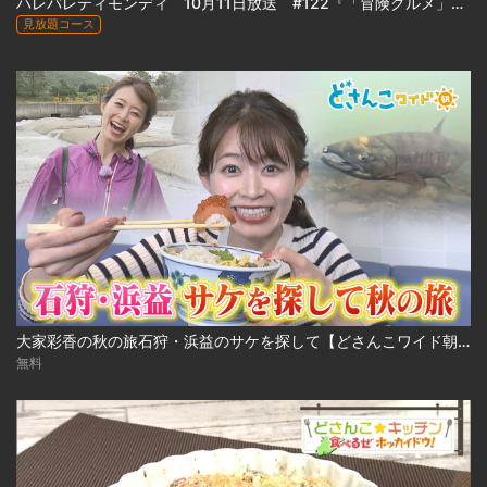
ハレバレティモンディ 10月11日放送 #122『「冒険グルメ」前田ファーム農業合宿 完結編』
見放題コース
大家彩香の秋の旅石狩・浜益のサケを探して【どさんこワイド朝】 ※2023年10月3日 放送
無料