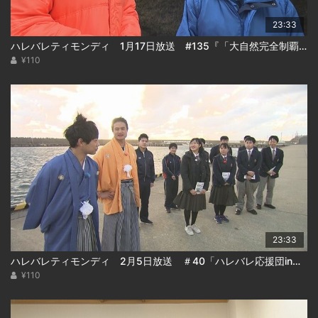
23:33
ハレバレティモンディ 1月17日放送 #135『「大自然完全制覇」支笏湖編(後編)』
¥110
23:33
ハレバレティモンディ 2月5日放送 ＃40「ハレバレ応援団in松前(後)」
¥110