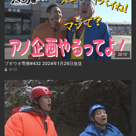
22:18
ブギウギ専務#432 2024年1月26日放送
¥110