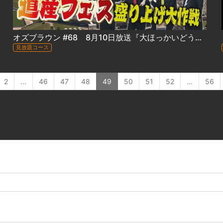
オズブラウン #68 8月10日放送『大ほっかいどう祭に参戦！オズブラブース開発大作戦』
見放題コース
2
...
46
47
48
49
50
51
52
...
56