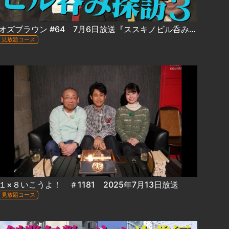
オズブラウン #64 7月6日放送『ススキノビル呑み探訪３ TOMORU 編』（前編）
見放題コース
１×８いこうよ！ ＃1181 2025年7月13日放送
見放題コース