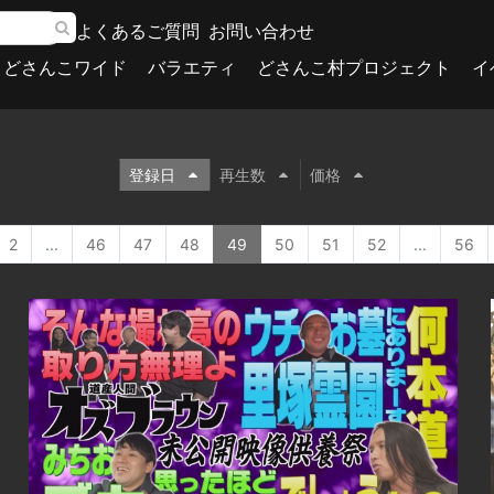
よくあるご質問
お問い合わせ
どさんこワイド
バラエティ
どさんこ村プロジェクト
イ
登録日
再生数
価格
2
...
46
47
48
49
50
51
52
...
56