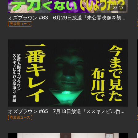
23:33
オズブラウン #63 6月29日放送『未公開映像を初出し大放出！オズブラ供養祭』
見放題コース
オズブラウン #65 7月13日放送『ススキノビル呑み探訪３ TOMORU 編』（後編）
見放題コース