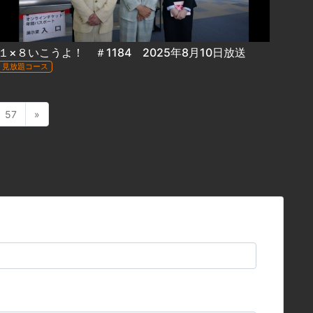
１×８いこうよ！ ＃1184 2025年8月10日放送
見放題コース
57
»