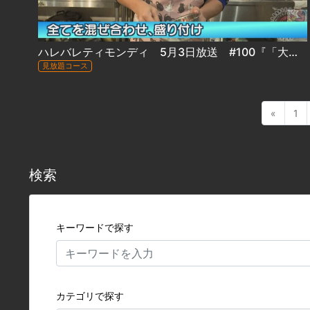
ハレバレティモンディ 5月3日放送 #100『「大自然完全制覇」流氷編②＆「冒険グルメ」厚岸・牡蠣編②』
見放題コース
«
1
検索
キーワードで探す
カテゴリで探す