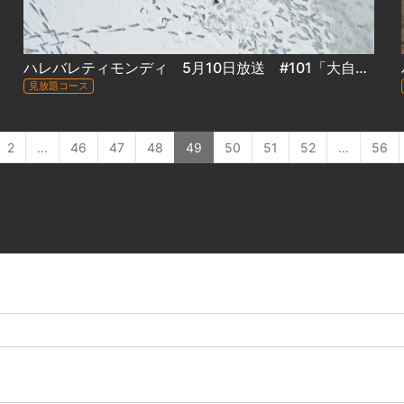
ハレバレティモンディ 5月10日放送 #101「大自然完全制覇」流氷スペシャル！
見放題コース
2
...
46
47
48
49
50
51
52
...
56