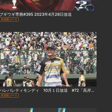
ブギウギ専務#395 2023年4月28日放送
見放題コース
ハレバレティモンディ 10月１日放送 #72「高岸宏行、プロ野球選手になる 2022夏 (前編)」
見放題コース