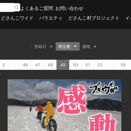
よくあるご質問
お問い合わせ
どさんこワイド
バラエティ
どさんこ村プロジェクト
イ
登録日
再生数
価格
2
...
46
47
48
49
50
51
52
...
56