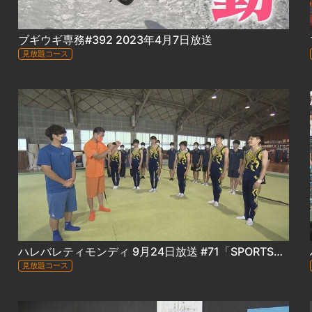
ブギウギ専務#392 2023年4月7日放送
見放題コース
ハレバレティモンディ 9月24日放送 #71「SPORTSかかってこい！男子新体操編 in 恵庭南高校 ＆ 日本ハムファイターズ編」
見放題コース