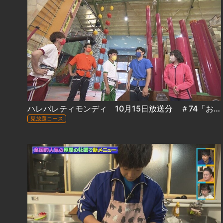
ハレバレティモンディ 10月15日放送分 ＃74「お笑い交流戦！」
見放題コース