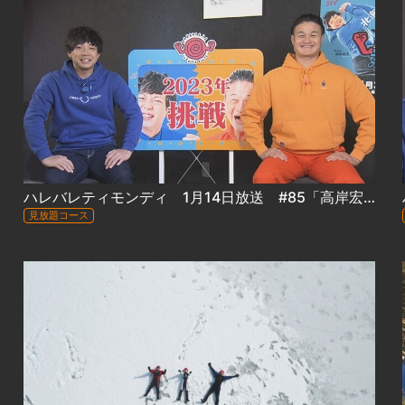
ハレバレティモンディ 1月14日放送 #85「高岸宏行『大自然完全制覇』十勝編①＆前田裕太『冒険グルメ』室蘭編①
見放題コース