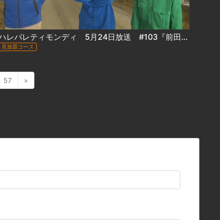
ハレバレティモンディ 5月24日放送 #103『前田裕太の「冒険グルメ」牛乳編～江別の最先端牧場に潜入！』
見放題コース
57
»