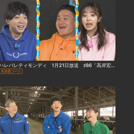
ハレバレティモンディ 1月21日放送 ♯86「高岸宏行「大自然完全制覇」十勝編②＆前田裕太「冒険グルメ」室蘭編②
見放題コース