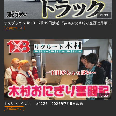
23:33
オズブラウン #110 7月12日放送 『みちおの奇行が企画に昇華！みちおの風呂飯トラック 』
見放題コース
23:33
１×８いこうよ！ ＃1226 2026年7月5日放送
見放題コース