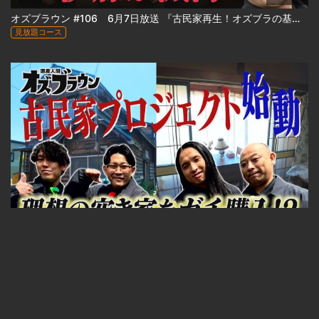
オズブラウン #106 6月7日放送 『古民家再生！オズブラの基地② 小樽エリート社宅編 』
見放題コース
23:33
オズブラウン #105 5月31日放送 『古民家再生プロジェクト！「オズブラの基地①」始動編 』
見放題コース