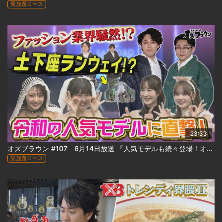
見放題コース
23:33
オズブラウン #107 6月14日放送 『人気モデルも続々登場！オズワルド札幌コレクション出陣 』
見放題コース