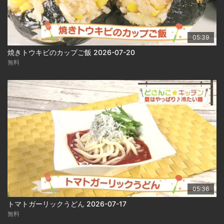
05:39
焼きトウキビのカップご飯 2026-07-20
無料
05:36
トマトガーリックうどん 2026-07-17
無料