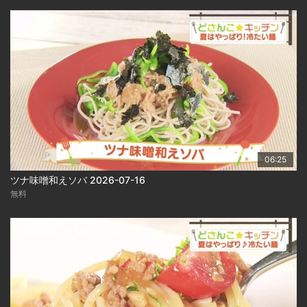
06:25
ツナ味噌和えソバ 2026-07-16
無料