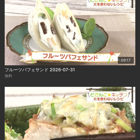
06:17
フルーツパフェサンド 2026-07-31
無料