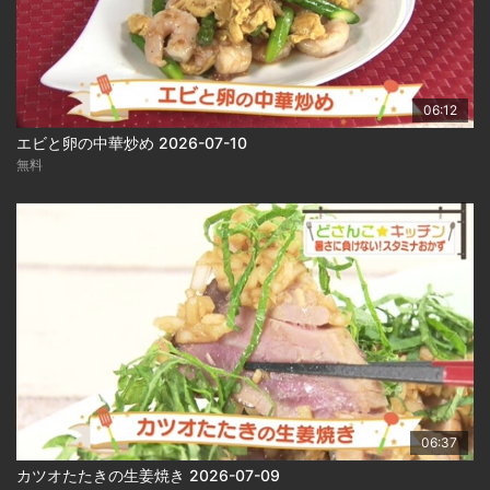
06:12
エビと卵の中華炒め 2026-07-10
無料
06:37
カツオたたきの生姜焼き 2026-07-09