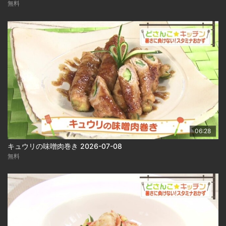
無料
06:28
キュウリの味噌肉巻き 2026-07-08
無料