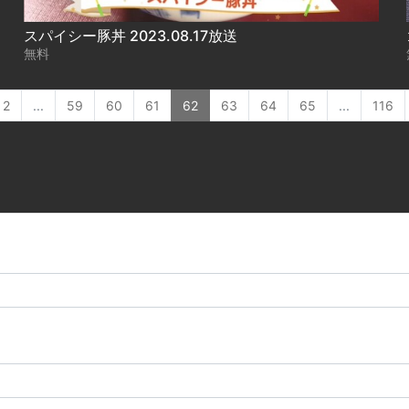
スパイシー豚丼 2023.08.17放送
無料
2
...
59
60
61
62
63
64
65
...
116