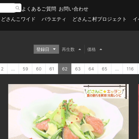
よくあるご質問
お問い合わせ
どさんこワイド
バラエティ
どさんこ村プロジェクト
イ
登録日
再生数
価格
2
...
59
60
61
62
63
64
65
...
116