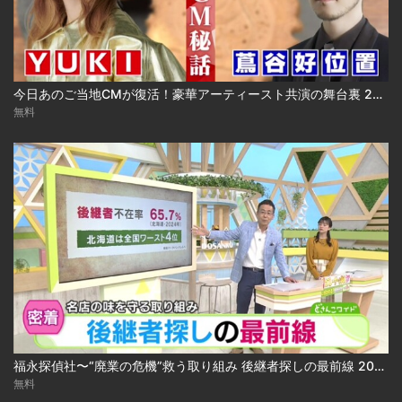
今日あのご当地CMが復活！豪華アーティースト共演の舞台裏 2024.03.18放送
無料
福永探偵社〜“廃業の危機”救う取り組み 後継者探しの最前線 2025-04-15
無料