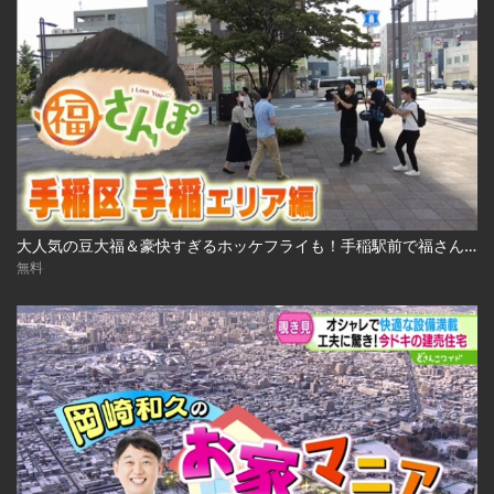
大人気の豆大福＆豪快すぎるホッケフライも！手稲駅前で福さんぽ 2022.10.7放送
無料