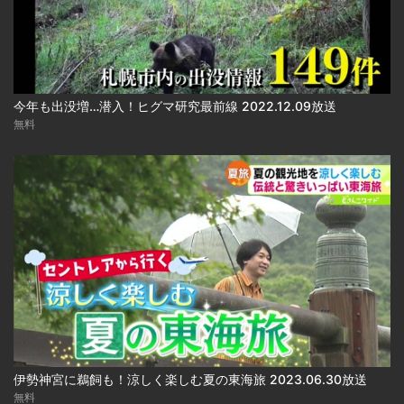
今年も出没増…潜入！ヒグマ研究最前線 2022.12.09放送
無料
伊勢神宮に鵜飼も！涼しく楽しむ夏の東海旅 2023.06.30放送
無料