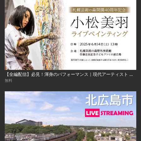
【全編配信】必見！渾身のパフォーマンス｜現代アーティスト 小松美羽 ライブペインティング｜札幌芸術の森開園40周年記念 2025年6月24日（土） Miwa Komatsu | Live Painting‐Sapporo Art Park
無料