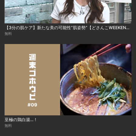
【3分の肌ケア】新たな美の可能性“肌姿勢”【どさんこWEEKEND】
無料
至極の鶏白湯…！
無料