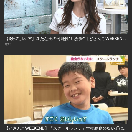
【3分の肌ケア】新たな美の可能性“肌姿勢”【どさんこWEEKEND】
無料
【どさんこWEEKEND】「スクールランチ」学校給食のない町に温かい食事を届けたい、子どもたちの笑顔のために…＜コープさっぽろ＞の取り組み！