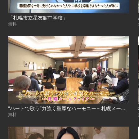
「札幌市立星友館中学校」
無料
”ハートで歌う”力強く重厚なハーモニー～札幌メールクヮイア
無料