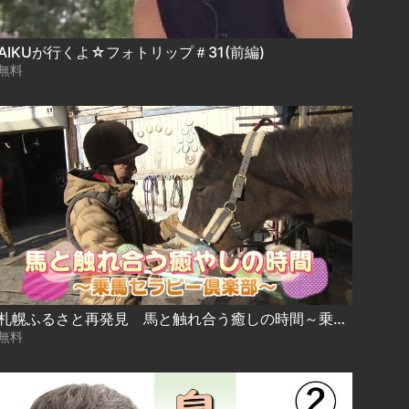
AIKUが行くよ☆フォトリップ＃31(前編)
無料
札幌ふるさと再発見 馬と触れ合う癒しの時間～乗馬セラピー倶楽部～
無料