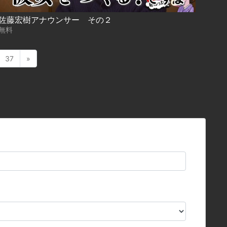
佐藤宏樹アナウンサー その２
無料
37
»