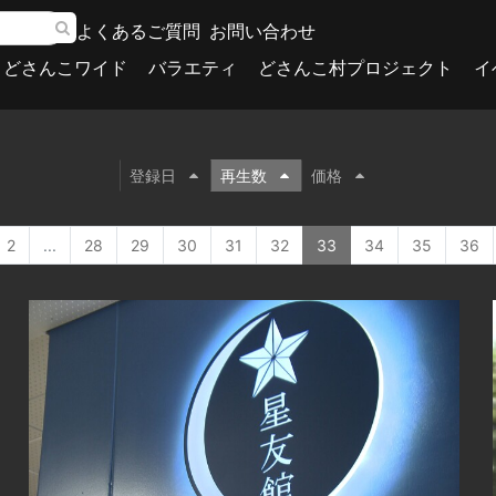
よくあるご質問
お問い合わせ
どさんこワイド
バラエティ
どさんこ村プロジェクト
イ
登録日
再生数
価格
2
...
28
29
30
31
32
33
34
35
36