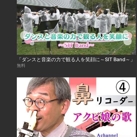
「ダンスと音楽の力で観る人を笑顔に～SIT Band～」
無料