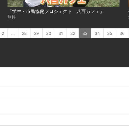
「学生・市民協働プロジェクト 八百カフェ」
無料
2
...
28
29
30
31
32
33
34
35
36