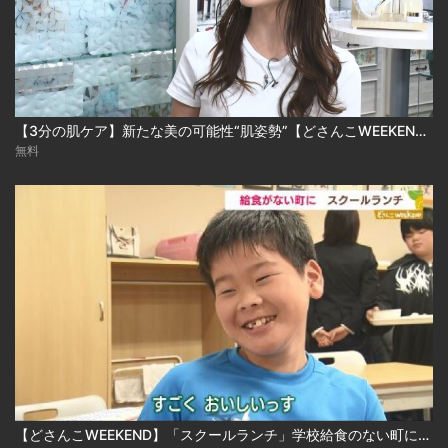
【3分の肌ケア】新たな美の可能性“肌姿勢”【どさんこWEEKEND】
無料
【どさんこWEEKEND】「スクールランチ」学校給食のない町に温かい食事を届けたい、子どもたちの笑顔のために…＜コープさっぽろ＞の取り組み！