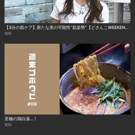
【3分の肌ケア】新たな美の可能性“肌姿勢”【どさんこWEEKEND】
無料
至極の鶏白湯…！
無料