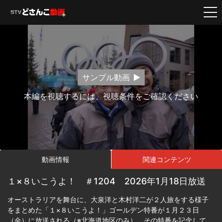
サンプル動画
本編を視聴するには、視聴条件をご確認ください
動画情報
関連コンテンツ
１×８いこうよ！ ＃1204 2026年1月18日放送
オーストラリアを舞台に、大泉洋と木村洋二が２人旅をする様子
をまとめた「１×８いこうよ！」ゴールデン特番が１月２３日
（金）に放送される（※北海道地区のみ）。その特番を記念して、