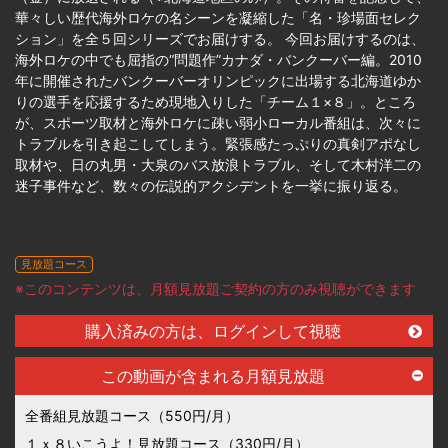
華々しい歴代海外ロケの名シーンを凝縮した「名・珍場面セレク
ション」を全５回シリーズでお届けする。 今回お届けするのは、
海外ロケの中でも屈指の“問題作”カナダ・バンクーバー編。2010
年に開催されたバンクーバーオリンピックに出場する北海道ゆか
りの選手を応援するため現地入りした「チーム１×８」。ところ
が、スポーツ取材と海外ロケに疎い弱小ローカル番組は、次々に
トラブルを引き起こしてしまう。緊張感たっぷりの真剣アポなし
取材や、日の丸男・大泉のバス放浪トラブル、そして木村洋二の
迷子事件など、数々の伝説的アクシデントを一挙に振り返る。
見放題コース
※このコンテンツは、月額見放題ご契約の方のみ視聴ができます
購入済みの方は、ログインして視聴
この動画が含まれる月額見放題
全番組見放題コース（550円/月）
１ｘ８いこうよ！見放題コース（330円/月）