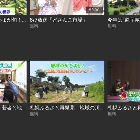
53:00
ときめき野菜通信〜いまが旬！進化するとうきび 2026-08-07
8/7放送「どさんこ市場」
無料
無料
札幌ふるさと再発見 若者と地域を結ぶ拠点～札幌市若者支援施設 Youth⁺～2026年7月25日放送
札幌ふるさと再発見 地域の川を美しく～土功川の美化ボランティア～2026年7月18日放送
無料
無料