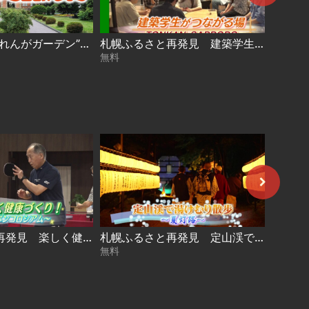
今年は“道庁赤れんがガーデン”で開催！【大ほっかいどう祭 2026】
札幌ふるさと再発見 建築学生がつながる場～TONKAN SAPPORO～2026年8月1日放送
無料
無料
札幌ふるさと再発見 楽しく健康づくり！～ピンポンコロシアム～2026年7月11日放送
札幌ふるさと再発見 定山渓で湯けむり散歩～夏灯路～2026年7月4日放送
無料
無料