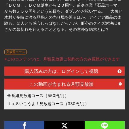
「ＤＣＭ」。ＤＣＭ誕生から２０周年、前身企業「石黒ホーマ」
から数え５０周年という節目を、ダブルでお祝いする。 大泉と
木村が多岐に渡る品揃えの売り場を巡るほか、アイデア商品の体
験も。２人とも感心しっぱなしだったが、肝心のクイズ対決はま
さかの幕切れを迎えることとなる。その意外な結末とは？
見放題コース
※このコンテンツは、月額見放題ご契約の方のみ視聴ができます
購入済みの方は、ログインして視聴
この動画が含まれる月額見放題
全番組見放題コース（550円/月）
１ｘ８いこうよ！見放題コース（330円/月）