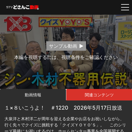
サンプル動画
本編を視聴するには、視聴条件をご確認ください
動画情報
関連コンテンツ
１×８いこうよ！ ＃1220 2026年5月17日放送
大泉洋と木村洋二が周年を迎える企業やお店をお祝いしながら、
行く先々でクイズに挑戦する「クイズＹＯＹＯ’Ｓ」。 このシリ
ーズ最後にお祝いするのは、ホームセンター事業を全国展開する