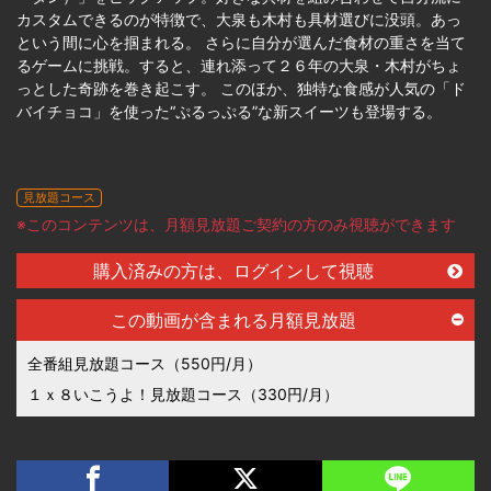
カスタムできるのが特徴で、大泉も木村も具材選びに没頭。あっ
という間に心を掴まれる。 さらに自分が選んだ食材の重さを当て
るゲームに挑戦。すると、連れ添って２６年の大泉・木村がちょ
っとした奇跡を巻き起こす。 このほか、独特な食感が人気の「ド
バイチョコ」を使った“ぷるっぷる”な新スイーツも登場する。
見放題コース
※このコンテンツは、月額見放題ご契約の方のみ視聴ができます
購入済みの方は、ログインして視聴
この動画が含まれる月額見放題
全番組見放題コース（550円/月）
１ｘ８いこうよ！見放題コース（330円/月）