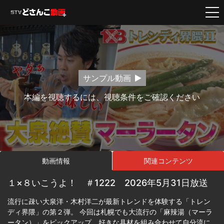
サンプル動画
本編を視聴するには、視聴条件をご確認ください
動画情報
関連コンテンツ
１×８いこうよ！ ＃1222 2026年5月31日放送
流行に疎い大泉洋・木村洋二が最新トレンドを体験する「トレン
ディ界隈」の第２弾。 今回は札幌でも大流行の「麻辣湯（マーラ
ータン）」をピックアップ。好きな具材を組み合わせて自分流に