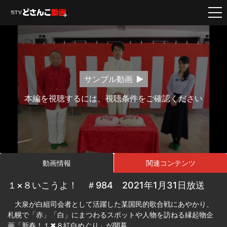
サンプル動画
本編を視聴するには、視聴条件をご確認ください
動画情報
関連コンテンツ
１×８いこうよ！ ＃984 2021年1月31日放送
大泉が白組司会者として活躍した某国民的歌合戦にあやかり、
札幌で「赤」「白」にまつわるスポットや人物を訪ねる縁起物企
画「新春！１✖８紅白めぐり」が開幕。