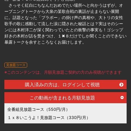
さっそく紅白にちなんだおめでたい場所へと向かうはずが、オ
ープニングトークから大泉の某歌合戦の裏話が止まらない展開
に。話題となった「ブラボー」の掛け声の真相や、大トリの女性
歌手の歌に感動して流した涙に隠された秘話とは？実はそのシー
ンには木村洋二が深く関わっていたとの衝撃の事実も！ゴシップ
好きの木村が話を焚きつけ、１✖８だけでしか聞くことのできない
暴露トークを余すところなくお届けします。
見放題コース
※このコンテンツは、月額見放題ご契約の方のみ視聴ができます
購入済みの方は、ログインして視聴
この動画が含まれる月額見放題
全番組見放題コース（550円/月）
１ｘ８いこうよ！見放題コース（330円/月）