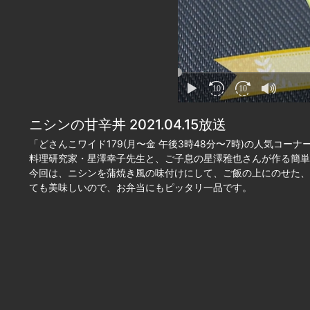
10
10
ニシンの甘辛丼 2021.04.15放送
「どさんこワイド179(月〜金 午後3時48分〜7時)の人気コー
料理研究家・星澤幸子先生と、ご子息の星澤雅也さんが作る簡単
今回は、ニシンを蒲焼き風の味付けにして、ご飯の上にのせた、
ても美味しいので、お弁当にもピッタリ一品です。