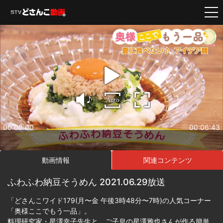
Auto
00:00:00
00:06:43
動画情報
関連コンテンツ
ふわふわ納豆そうめん 2021.06.29放送
「どさんこワイド179(月〜金 午後3時48分〜7時)の人気コーナー
「奥様ここでもう一品」。
料理研究家・星澤幸子先生と、ご子息の星澤雅也さんが作る簡単