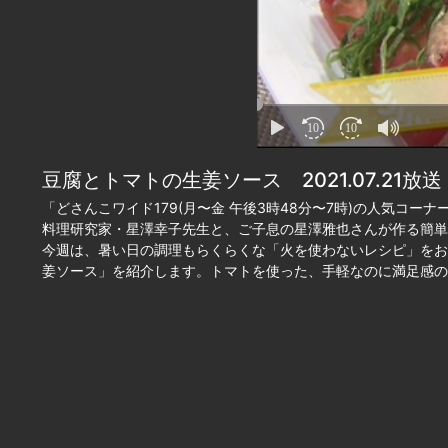
10
10
豆腐とトマトの生姜ソース 2021.07.21放送
「どさんこワイド179(月〜金 午後3時48分〜7時)の人気コー
料理研究家・星澤幸子先生と、ご子息の星澤雅也さんが作る簡単
今週は、暑い日の調理もらくらくな「火を使わないレシピ」をお
姜ソース」を紹介します。トマトを使った、手軽なのに満足感の