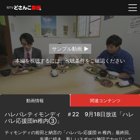
サンプル動画
本編を視聴するには、視聴条件をご確認ください
動画情報
関連コンテンツ
ハレバレティモンディ ＃22 9月18日放送「ハレ
バレ応援団in稚内③」
ティモンディの前田と納言の「ハレバレ応援団 in 稚内」最終回。
先週に続き、新しいスポーツ施設でカーリング