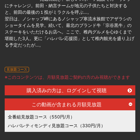
にチャレンジ。前田・納言チームが地元の子供たちと対決する
と、前田の最後の１投がミラクルを呼ぶ…。
翌日は、ノシャップ岬にあるノシャップ寒流水族館でアザラシの
ショータイムを見学。続いて、最北のブランド牛「宗谷黒牛」の
ステーキをいただけるお店へ。ここで、稚内グルメを心ゆくまで
堪能した3人。更に「ハレバレ応援団」として稚内観光を盛り上げ
る予定だったが…。
見放題コース
※このコンテンツは、月額見放題ご契約の方のみ視聴ができます
購入済みの方は、ログインして視聴
この動画が含まれる月額見放題
全番組見放題コース（550円/月）
ハレバレティモンディ見放題コース（330円/月）