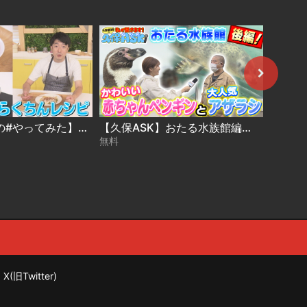
【藤井孝太郎の#やってみた】火を使わないらくちんレシピをやってみた
【久保ASK】おたる水族館編② アザラシのミゾレ＆ペンギンの魅力を聞く！
無料
無料
X(旧Twitter)