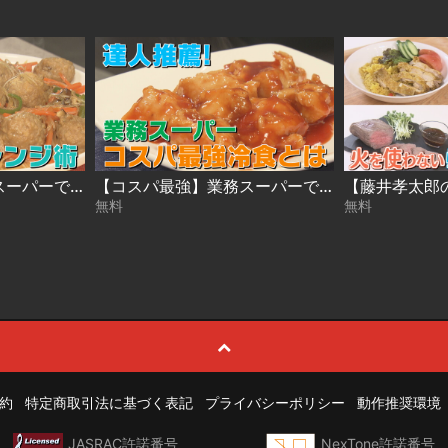
【達人推薦！】業務スーパーでコスパ◎！冷食アレンジ術（2025年1月16日放送）
【コスパ最強】業務スーパーで見つけた！この冷食がベストバイ（2025年1月15日）
無料
無料
約
特定商取引法に基づく表記
プライバシーポリシー
動作推奨環境
JASRAC許諾番号
NexTone許諾番号