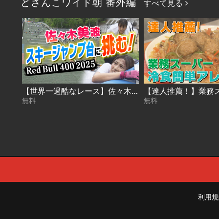
どさんこワイド朝 番外編
すべて見る
【世界一過酷なレース】佐々木美波アナが4回目の挑戦！札幌・大倉山ジャンプ台を駆け上る！【Red Bull 400】（2025年5月19日放送）
無料
無料
利用規