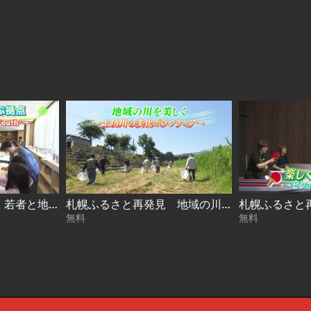
札幌ふるさと再発見 若者と地域を結ぶ拠点～札幌市若者支援施設 Youth⁺～2026年7月25日放送
札幌ふるさと再発見 地域の川を美しく～土功川の美化ボランティア～2026年7月18日放送
無料
無料