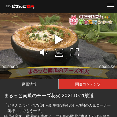
Auto
00:00:00
00:09:55
動画情報
関連コンテンツ
まるっと南瓜のチーズ花火 2021.10.11放送
「どさんこワイド179(月〜金 午後3時48分〜7時)の人気コーナー
「奥様ここでもう一品」。
料理研究家・星澤幸子先生と、ご子息の星澤雅也さんが作る簡単