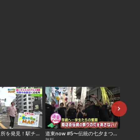
駅から5分の名所を発見！駅チカ名所MAP〜月寒中央駅 2026-08-05
道東now #5〜伝統の七夕まつり 存続危機を学生が守る 2026-08-04
無料
無料