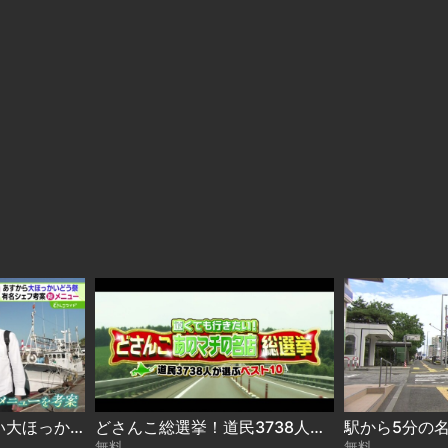
下國シェフのおいしい大ほっかいどう 2026-08-06
どさんこ総選挙！道民3738人が選ぶ“遠くても行きたい名店”ベスト10 2026-08-06
無料
無料