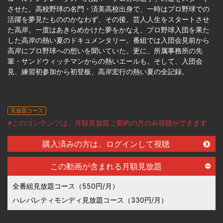
させた。高校野球の名門・済美高校出身で、一時はプロ野球での
活躍を夢見たもののかなわず、その後、芸人人生をスタートさせ
た高岸。一度はあきらめかけた夢をかなえ、プロ野球入団を果た
した高岸の熱い夏のドキュメンタリー。番組では入団会見前から
高岸にプロ野球への想いを聞いていた。更に、所属事務所の先
輩・サンドウィッチマンからの熱いエールも。そして、入団会
見、練習初参加から初登板、高岸宏行の熱い夏の全記録。
見放題コース
※このコンテンツは、月額見放題ご契約の方のみ視聴ができます
購入済みの方は、ログインして視聴
この動画が含まれる月額見放題
全番組見放題コース（550円/月）
ハレバレティモンディ見放題コース（330円/月）