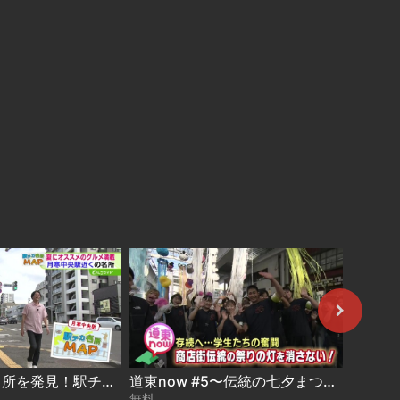
駅から5分の名所を発見！駅チカ名所MAP〜月寒中央駅 2026-08-05
道東now #5〜伝統の七夕まつり 存続危機を学生が守る 2026-08-04
無料
無料