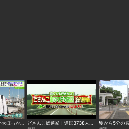
下國シェフのおいしい大ほっかいどう 2026-08-06
どさんこ総選挙！道民3738人が選ぶ“遠くても行きたい名店”ベスト10 2026-08-06
無料
無料