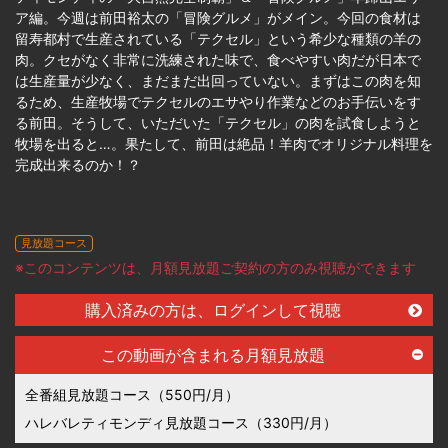
ア編。今週は前田裕太の「冒険グルメ」がメイン。今回の食材は
留寿都村で生産されている「テクセル」という希少な種類の羊の
肉。クセがなく非常に洗練された味で、食べやすい肉だが日本で
は生産量が少なく、まだまだ出回っていない。まずはこの肉を知
るため、生産牧場でテクセルのエサやり作業などのお手伝いをす
る前田。そうして、いただいた「テクセル」の肉を試食しようと
牧場を出ると…。果たして、前田は絶品！羊肉でオリジナル料理を
完成出来るのか！？
見放題コース
※このコンテンツは、月額見放題ご契約の方のみ視聴ができます
購入済みの方は、ログインして視聴
この動画が含まれる月額見放題
全番組見放題コース（550円/月）
ハレバレティモンディ見放題コース（330円/月）