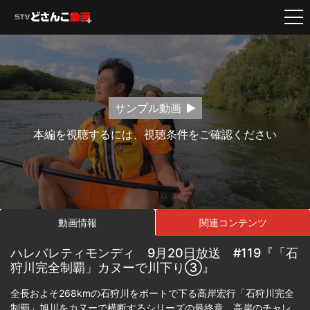
サンプル動画
本編を視聴するには、視聴条件をご確認ください
動画情報
関連コンテンツ
ハレバレティモンディ 9月20日放送 #119『「石
狩川完全制覇」カヌーで川下り③』
全長およそ268kmの石狩川をボートで下る高岸宏行「石狩川完全
制覇」旭川をカヌーで横断するシリーズの最終章。高岸のチャレ