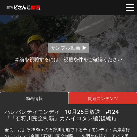
サンプル動画
本編を視聴するには、視聴条件をご確認ください
動画情報
関連コンテンツ
ハレバレティモンディ 10月25日放送 #124
『「石狩川完全制覇」カムイコタン編(後編)』
全長、およそ268kmの石狩川を船で下るティモンディ・高岸宏行
のチャレンジ企画「石狩川完全制覇」。先週から続く、アイヌ民