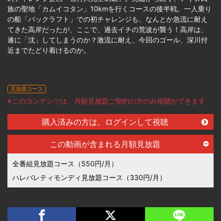
族の聖地「カムイコタン」10kmを行くコースの後半戦。一人乗り
の船「パックラフト」での初チャレンジも、なんとか急流に耐え
てきた高岸だったが、ここで、過去イチの荒波が襲う！高岸は、
遂に「沈」してしまうのか？激流に耐え、今回のゴール、深川付
近までたどり着けるのか。
見放題コース
※このコンテンツは、月額見放題ご契約の方のみ視聴ができます
購入済みの方は、ログインして視聴
この動画が含まれる月額見放題
全番組見放題コース（550円/月）
ハレバレティモンディ見放題コース（330円/月）