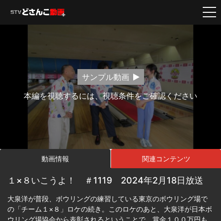
サンプル動画
本編を視聴するには、視聴条件をご確認ください
動画情報
関連コンテンツ
１×８いこうよ！ ＃1119 2024年2月18日放送
大泉洋が普段、ボウリングの練習している東京のボウリング場で
の「チーム１×８」ロケの続き。このロケのあと、大泉洋が日本ボ
ウリング場協会から表彰されるということで、賞金１００万円も