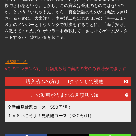
授与されるという。しかし、この賞金は番組のものではないの
か、という「いちゃもん」から、賞金は誰のものか白黒はっきり
させるために、大泉洋と、木村洋二をはじめほかの「チーム１×
８」のメンバーとボウリングで対決をすることに。「両手投げ」
を教えてくれたプロボウラーも参戦して、さっそくゲームがスタ
ートするが、波乱が巻き起こる。
見放題コース
※このコンテンツは、月額見放題ご契約の方のみ視聴ができます
購入済みの方は、ログインして視聴
この動画が含まれる月額見放題
全番組見放題コース（550円/月）
１ｘ８いこうよ！見放題コース（330円/月）