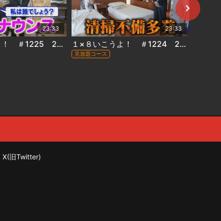
23:33
23:33
１×８いこうよ！ ＃1225 2026年6月28日放送
１×８いこうよ！ ＃1224 2026年6月21日放送
見放題コース
見放題コ
X(旧Twitter)