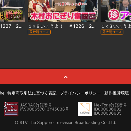
23:33
23:33
１×８いこうよ！ ＃1227 2026年7月12日放送
１×８いこうよ！ ＃1226 2026年7月5日放送
見放題コース
見放題コース
約
特定商取引法に基づく表記
プライバシーポリシー
動作推奨環境
JASRAC許諾番号
NexTone許諾番号
第9008657013Y45038号
ID000006602
ID000006605
© STV The Sapporo Television Broadcasting Co.,Ltd.